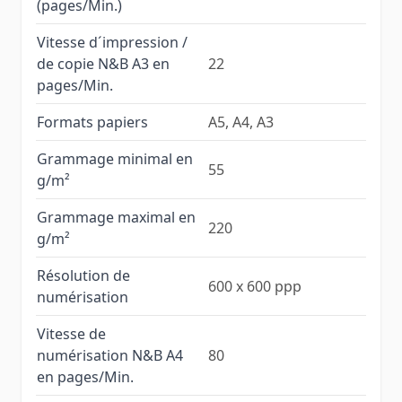
(pages/Min.)
Vitesse d´impression /
de copie N&B A3 en
22
pages/Min.
Formats papiers
A5, A4, A3
Grammage minimal en
55
g/m²
Grammage maximal en
220
g/m²
Résolution de
600 x 600 ppp
numérisation
Vitesse de
numérisation N&B A4
80
en pages/Min.