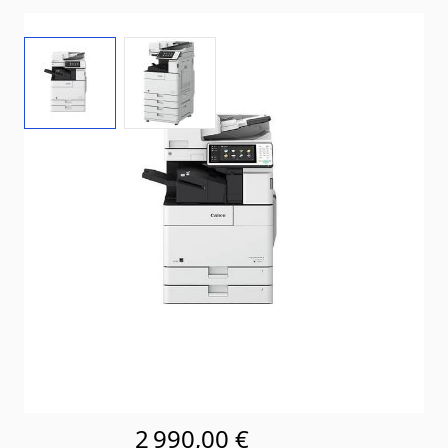
View larger image
View larger image
État: Reconditionné par le vendeur
Délai de livraison
2-3 jours
Mode d'expédition: Europalette (120 cm x 80 cm)
En stock
SKU
iR-ADV4535i III
2 990,00 €