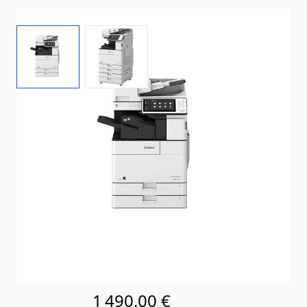
View larger image
View larger image
État: Reconditionné par le vendeur
Délai de livraison
2-3 jours
Mode d'expédition: Europalette (120 cm x 80 cm)
En stock
SKU
Ir 4535i
1 490,00 €