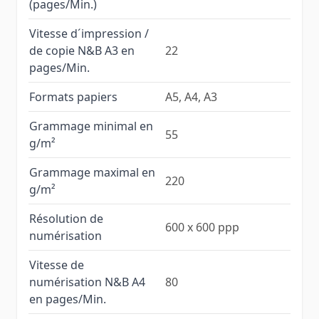
(pages/Min.)
Vitesse d´impression /
de copie N&B A3 en
22
pages/Min.
Formats papiers
A5, A4, A3
Grammage minimal en
55
g/m²
Grammage maximal en
220
g/m²
Résolution de
600 x 600 ppp
numérisation
Vitesse de
numérisation N&B A4
80
en pages/Min.