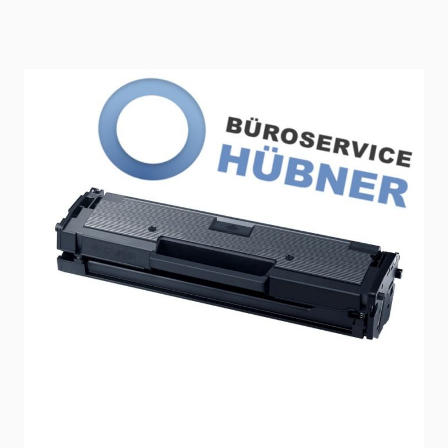
État: rebuilt, Neuf
Délai de livraison
2-3 jours
Mode d'expédition: Paquet
En stock
SKU
TK-580K
65,00 €
Prix (
FR
) TTC