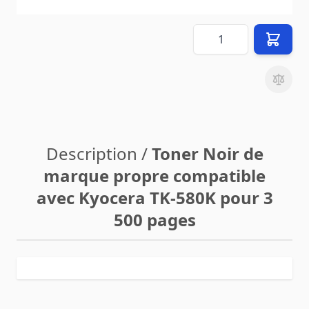
hors
8,90 €
frais de livraison
(vers
FR
)
Quantité
Description /
Toner Noir de
marque propre compatible
avec Kyocera TK-580K pour 3
500 pages