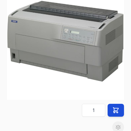
État: Reconditionné par le vendeur
Délai de livraison
2-3 jours
Mode d'expédition: Petite palette (80 cm x 60 cm)
En stock
SKU
Epson DFX-9000N
2 290,00 €
Prix (
FR
) TTC
hors
45,00 €
frais de livraison
(vers
FR
)
Quantité