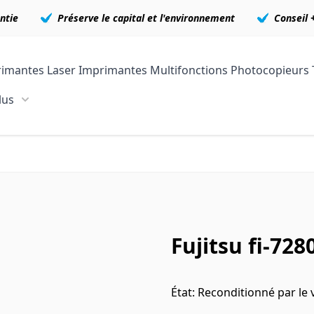
ntie
Préserve le capital et l'environnement
Conseil 
imantes Laser
Imprimantes Multifonctions
Photocopieurs
lus
Show submenu for En plus category
Fujitsu fi-728
État: Reconditionné par le