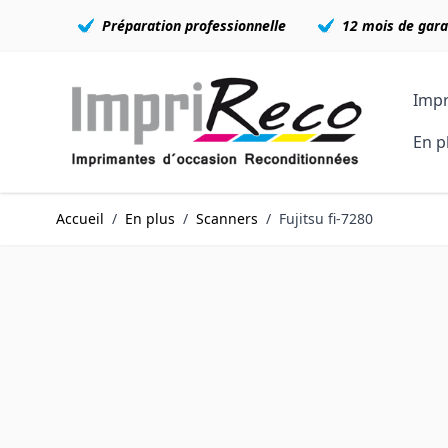
Préparation professionnelle
12 mois de gara
Allez au contenu
Impr
En p
Accueil
/
En plus
/
Scanners
/
Fujitsu fi-7280