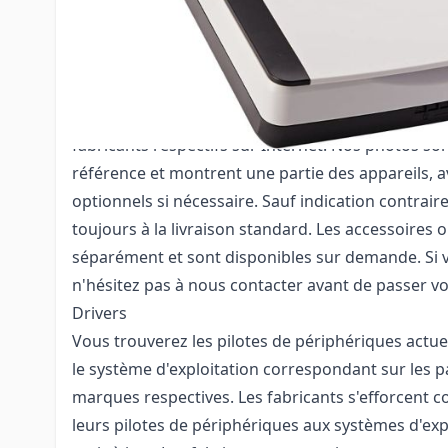
Les articles tels que celui décrit ci-dessus compr
d'alimentation. En revanche, les manuels des produ
d'installation et les pilotes de périphériques, ains
connexion au PC ne sont pas inclus. Les pilotes e
appareils peuvent être téléchargés gratuitement s
fabricants respectifs sur Internet. Nos photos so
référence et montrent une partie des appareils, 
optionnels si nécessaire. Sauf indication contraire
toujours à la livraison standard. Les accessoires 
séparément et sont disponibles sur demande. Si 
n'hésitez pas à nous contacter avant de passer 
Drivers
Vous trouverez les pilotes de périphériques actu
le système d'exploitation correspondant sur les p
marques respectives. Les fabricants s'efforcent
leurs pilotes de périphériques aux systèmes d'expl