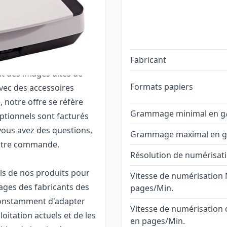
ennent le cordon
its, les logiciels
i que le câble de
t les manuels des
ur les sites web des
Fabricant
nt des images dites de
Formats papiers
avec des accessoires
, notre offre se réfère
Grammage minimal en g
optionnels sont facturés
vous avez des questions,
Grammage maximal en g
votre commande.
Résolution de numérisat
els de nos produits pour
Vitesse de numérisation
ages des fabricants des
pages/Min.
 constamment d'adapter
Vitesse de numérisation 
oitation actuels et de les
en pages/Min.