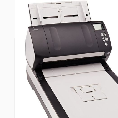
Description /
Fujitsu fi-7280
État
Sauf indication contraire, les articles que nous 
appareils d'occasion de haute qualité. Tous les pr
individuellement par nos techniciens et les pièce
rouleaux, les appareils de chauffage, etc.) ont ét
Bien entendu, nous veillons à ce que les marchan
entrepôt en parfait état de fonctionnement.
Contenu de la livraison