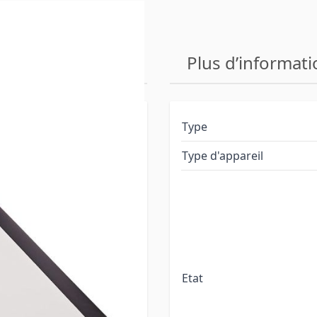
Plus d’informati
Type
Type d'appareil
proposons sont des
oduits ont été testés
s d'usure (comme les
é remplacées si nécessaire.
dises quittent notre
Etat