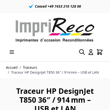
Conseil +49 7433 210 128 00
Allez au contenu
Accueil
/
Traceurs
/
Traceur HP DesignJet T850 36″ / 914 mm – USB et LAN
Traceur HP DesignJet
T850 36″ / 914 mm –
USB et LAN