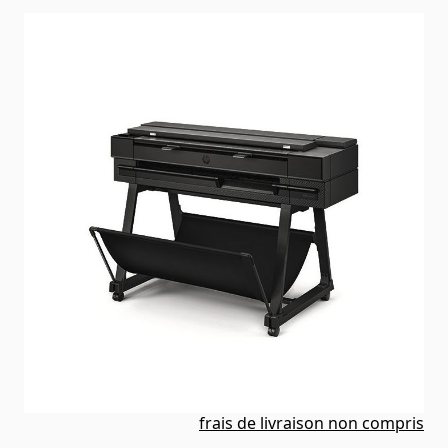
État: Reconditionné par le vendeur
Délai de livraison
2-3 jours
Mode d'expédition: Envoi spécial
En stock
SKU
HP DesignJet T850 36" /
914 mm
2 990,00 €
Prix (
FR
) TTC
frais de livraison non compris