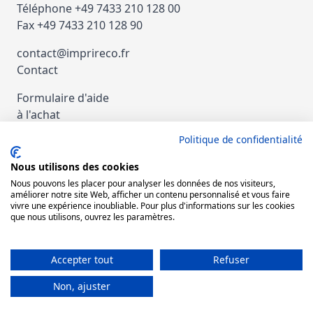
Téléphone +49 7433 210 128 00
Fax +49 7433 210 128 90
contact@imprireco.fr
Contact
Formulaire d'aide
à l'achat
Politique de confidentialité
Paiement et Expédition
Nous utilisons des cookies
nachat d'imprimantes et de copieurs
Nous pouvons les placer pour analyser les données de nos visiteurs,
d'occasion
améliorer notre site Web, afficher un contenu personnalisé et vous faire
vivre une expérience inoubliable. Pour plus d'informations sur les cookies
que nous utilisons, ouvrez les paramètres.
Rétracter le contrat
Accepter tout
Refuser
Non, ajuster