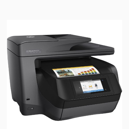
État: Reconditionné par le vendeur
Délai de livraison
2-3 jours
Mode d'expédition: Paquet
En stock
SKU
M9L80A
399,00 €
Prix (
FR
) TTC