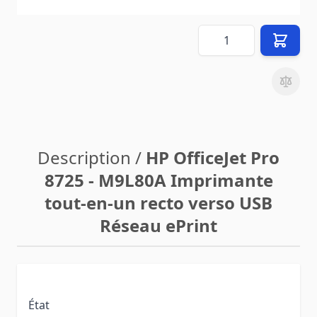
hors
8,90 €
frais de livraison
(vers
FR
)
Quantité
Description /
HP OfficeJet Pro
8725 - M9L80A Imprimante
tout-en-un recto verso USB
Réseau ePrint
État