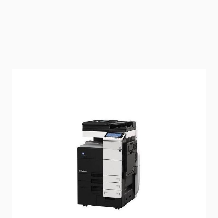
État: d'occasion, testée et en bon état de
fonctionnement
Délai de livraison
2-3 jours
Mode d'expédition: Europalette (120 cm x 80 cm)
En stock
SKU
133733