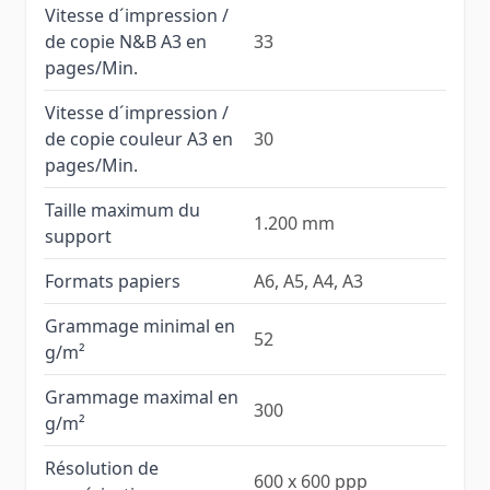
Vitesse d´impression /
de copie N&B A3 en
33
pages/Min.
Vitesse d´impression /
de copie couleur A3 en
30
pages/Min.
Taille maximum du
1.200 mm
support
Formats papiers
A6, A5, A4, A3
Grammage minimal en
52
g/m²
Grammage maximal en
300
g/m²
Résolution de
600 x 600 ppp