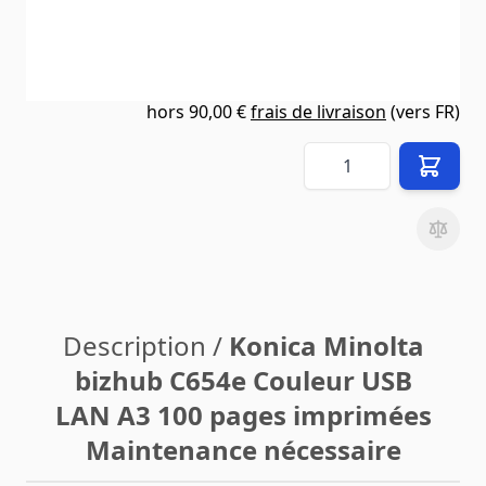
990,00 €
Prix (
FR
) TTC
hors
90,00 €
frais de livraison
(vers
FR
)
Quantité
Description /
Konica Minolta
bizhub C654e Couleur USB
LAN A3 100 pages imprimées
Maintenance nécessaire