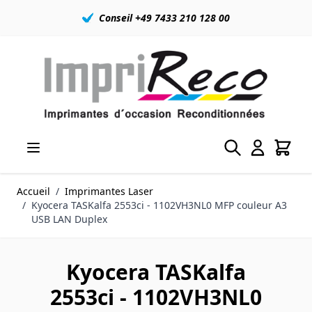
Conseil +49 7433 210 128 00
Allez au contenu
Accueil
/
Imprimantes Laser
/
Kyocera TASKalfa 2553ci - 1102VH3NL0 MFP couleur A3
USB LAN Duplex
Kyocera TASKalfa
2553ci - 1102VH3NL0