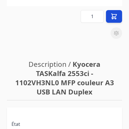
hors
90,00 €
frais de livraison
(vers
FR
)
Quantité
Description /
Kyocera
TASKalfa 2553ci -
1102VH3NL0 MFP couleur A3
USB LAN Duplex
État