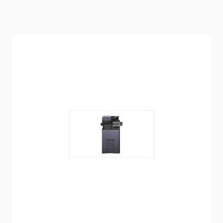
État: Reconditionné par le vendeur
Délai de livraison
2-3 jours
Mode d'expédition: Europalette (120 cm x 80 cm)
En stock
SKU
2553ci
1 290,00 €
Prix (
FR
) TTC