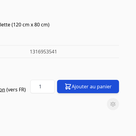
ette (120 cm x 80 cm)
1316953541
Quantité
Ajouter au panier
son
(vers
FR
)