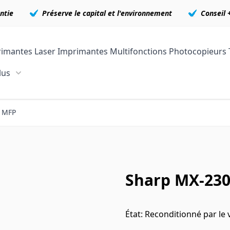
ntie
Préserve le capital et l'environnement
Conseil 
imantes Laser
Imprimantes Multifonctions
Photocopieurs
lus
Show submenu for En plus category
 MFP
Sharp MX-23
État: Reconditionné par le