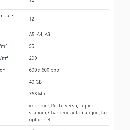
12
 copie
12
.
A5, A4, A3
/m²
55
/m²
209
ion
600 x 600 ppp
40 GB
768 Mo
imprimer, Recto-verso, copier,
scanner, Chargeur automatique, fax
optionnel