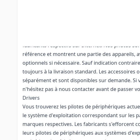
Les articles tels que celui décrit ci-dessus compr
d'alimentation. En revanche, les manuels des produ
d'installation et les pilotes de périphériques, ains
connexion au PC ne sont pas inclus. Les pilotes e
appareils peuvent être téléchargés gratuitement s
fabricants respectifs sur Internet. Nos photos so
référence et montrent une partie des appareils, 
optionnels si nécessaire. Sauf indication contraire
toujours à la livraison standard. Les accessoires 
séparément et sont disponibles sur demande. Si 
n'hésitez pas à nous contacter avant de passer 
Drivers
Vous trouverez les pilotes de périphériques actu
le système d'exploitation correspondant sur les p
marques respectives. Les fabricants s'efforcent
leurs pilotes de périphériques aux systèmes d'expl