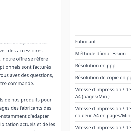
ennent le cordon
its, les logiciels
i que le câble de
t les manuels des
ur les sites web des
Fabricant
nt des images dites de
avec des accessoires
Méthode d´impression
, notre offre se réfère
Résolution en ppp
optionnels sont facturés
vous avez des questions,
Résolution de copie en p
votre commande.
Vitesse d´impression / d
A4 (pages/Min.)
els de nos produits pour
ages des fabricants des
Vitesse d´impression / de
couleur A4 en pages/Min
 constamment d'adapter
oitation actuels et de les
Vitesse d´impression / d