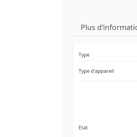
MFP
Plus d’informati
Type
proposons sont des
Type d'appareil
oduits ont été testés
s d'usure (comme les
é remplacées si nécessaire.
dises quittent notre
Etat