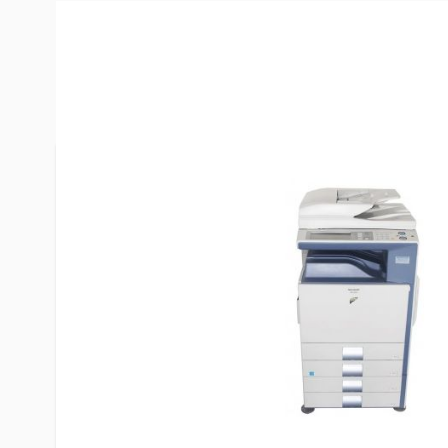
Description /
Sharp MX-2300N 
État
Sauf indication contraire, les articles que nous 
appareils d'occasion de haute qualité. Tous les pr
individuellement par nos techniciens et les pièce
rouleaux, les appareils de chauffage, etc.) ont ét
Bien entendu, nous veillons à ce que les marchan
entrepôt en parfait état de fonctionnement.
Contenu de la livraison