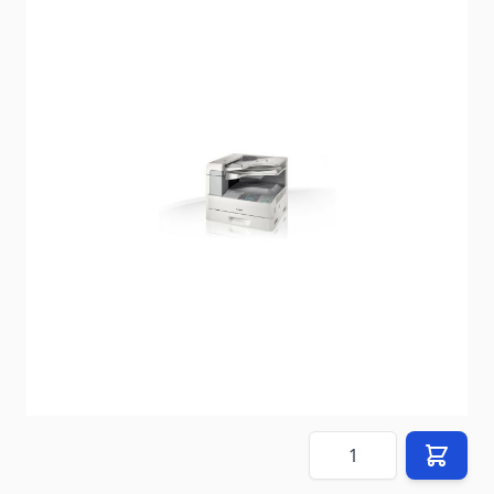
État: Reconditionné par le vendeur
Délai de livraison
2-3 jours
Mode d'expédition: Petite palette (80 cm x 60 cm)
En stock
SKU
1079406445
399,00 €
Prix (
FR
) TTC
hors
45,00 €
frais de livraison
(vers
FR
)
Quantité