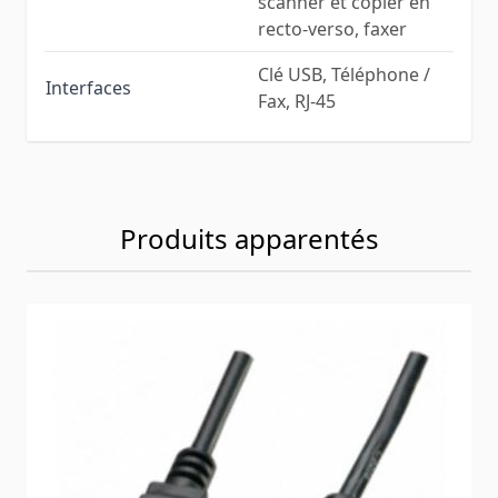
scanner et copier en
recto-verso, faxer
Clé USB, Téléphone /
Interfaces
Fax, RJ-45
Produits apparentés
Navigating through the elements of the carousel is possib
Press to skip carousel