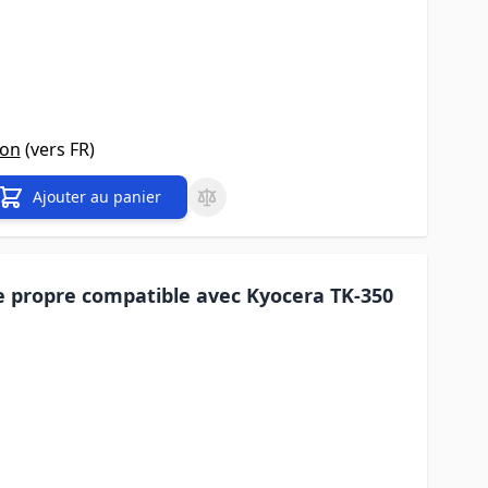
son
(vers
FR
)
Ajouter au panier
 propre compatible avec Kyocera TK-350