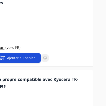
es
son
(vers
FR
)
Ajouter au panier
 propre compatible avec Kyocera TK-
ges