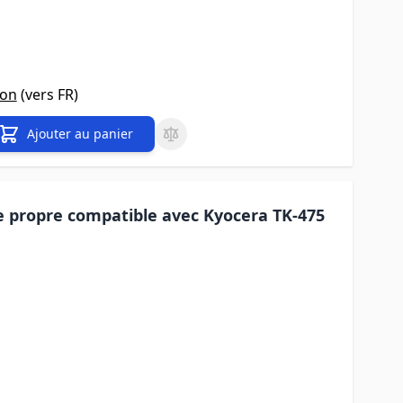
son
(vers
FR
)
Ajouter au panier
 propre compatible avec Kyocera TK-475