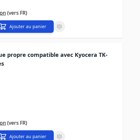
son
(vers
FR
)
Ajouter au panier
e propre compatible avec Kyocera TK-
es
son
(vers
FR
)
Ajouter au panier