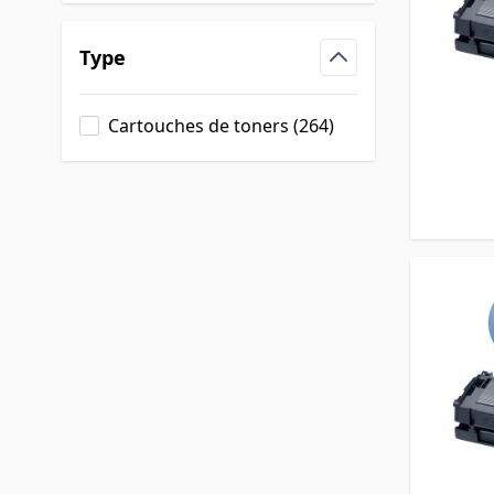
Type
filter
products available
Cartouches de toners
(
264
)