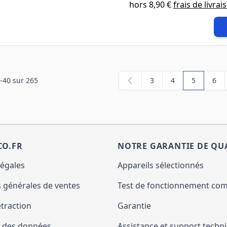
hors
8,90 €
frais de livrai
-
40
sur
265
3
4
5
6
Page
Page
Vous lisez
Pag
CO.FR
NOTRE GARANTIE DE QU
légales
Appareils sélectionnés
 générales de ventes
Test de fonctionnement com
étraction
Garantie
n des données
Assistance et support techn