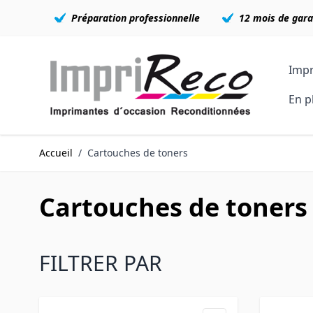
Préparation professionnelle
12 mois de gara
Allez au contenu
Impr
En p
Accueil
/
Cartouches de toners
Cartouches de toners
FILTRER PAR
Skip to product list