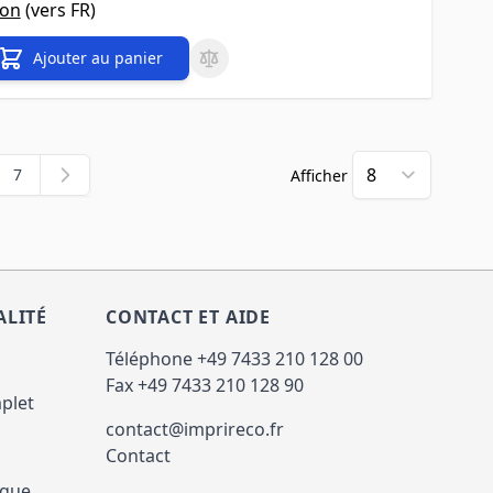
son
(vers
FR
)
Ajouter au panier
7
Afficher
 actuellement la page
e
Page
ALITÉ
CONTACT ET AIDE
Téléphone +49 7433 210 128 00
Fax +49 7433 210 128 90
plet
contact@imprireco.fr
Contact
ique