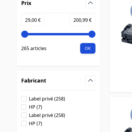
Prix
filter
Minimum value
Valeur maximale
29,00 €
200,99 €
265 articles
OK
Fabricant
filter
products available
Label privé
(
258
)
products available
HP
(
7
)
products available
Label privé
(
258
)
products available
HP
(
7
)