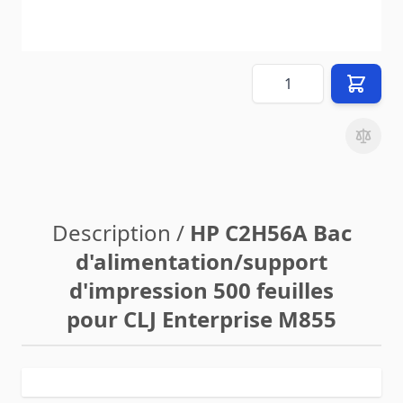
Prix (
FR
) TTC
hors
8,90 €
frais de livraison
(vers
FR
)
Quantité
Description /
HP C2H56A Bac
d'alimentation/support
d'impression 500 feuilles
pour CLJ Enterprise M855