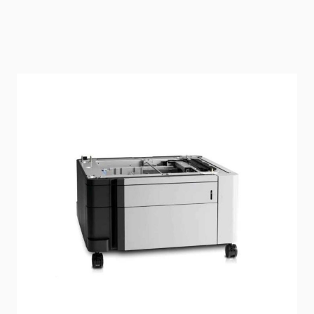
État: Reconditionné par le vendeur
Délai de livraison
2-3 jours
Mode d'expédition: Paquet
En stock
SKU
C2H56A
149,90 €