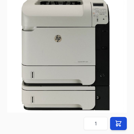
État: Reconditionné par le vendeur
Délai de livraison
2-3 jours
Mode d'expédition: Paquet
En stock
SKU
M602tn
299,00 €
Prix (
FR
) TTC
hors
8,90 €
frais de livraison
(vers
FR
)
Quantité