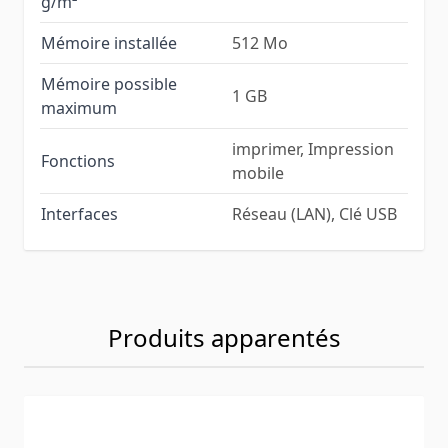
g/m²
Mémoire installée
512 Mo
Mémoire possible
1 GB
maximum
imprimer, Impression
Fonctions
mobile
Interfaces
Réseau (LAN), Clé USB
Produits apparentés
Navigating through the elements of the carousel is possib
Press to skip carousel
Press to go to carousel navigation