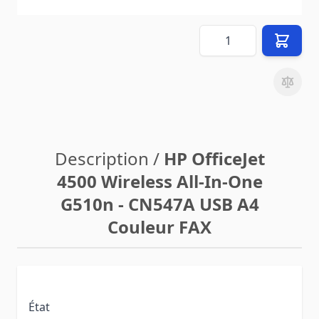
hors
8,90 €
frais de livraison
(vers
FR
)
Quantité
Description /
HP OfficeJet
4500 Wireless All-In-One
G510n - CN547A USB A4
Couleur FAX
État