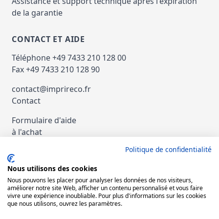
Assistance et support technique après l'expiration
de la garantie
CONTACT ET AIDE
Téléphone +49 7433 210 128 00
Fax +49 7433 210 128 90
contact@imprireco.fr
Contact
Formulaire d'aide
à l'achat
Politique de confidentialité
Paiement et Expédition
Nous utilisons des cookies
nachat d'imprimantes et de copieurs
Nous pouvons les placer pour analyser les données de nos visiteurs,
d'occasion
améliorer notre site Web, afficher un contenu personnalisé et vous faire
vivre une expérience inoubliable. Pour plus d'informations sur les cookies
que nous utilisons, ouvrez les paramètres.
Rétracter le contrat