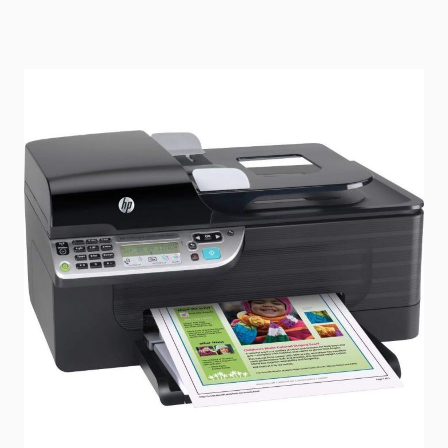
État: Reconditionné par le vendeur
Délai de livraison
2-3 jours
Mode d'expédition: Paquet
En stock
SKU
CN547A
229,00 €
Prix (
FR
) TTC