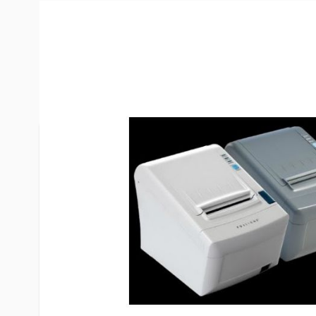
Description /
POSligne TRP-100
thermique de reçus RS-232 Séri
État
Sauf indication contraire, les articles que nous 
appareils d'occasion de haute qualité. Tous les pr
individuellement par nos techniciens et les pièce
rouleaux, les appareils de chauffage, etc.) ont ét
Bien entendu, nous veillons à ce que les marchan
entrepôt en parfait état de fonctionnement.