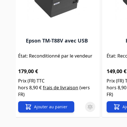
Epson TM-T88V avec USB
État: Reconditionné par le vendeur
État: Rec
179,00 €
149,00 €
Prix (
FR
) TTC
Prix (
FR
) 
hors
8,90 €
frais de livraison
(vers
hors
8,90
FR
)
FR
)
Ajouter au panier
Aj