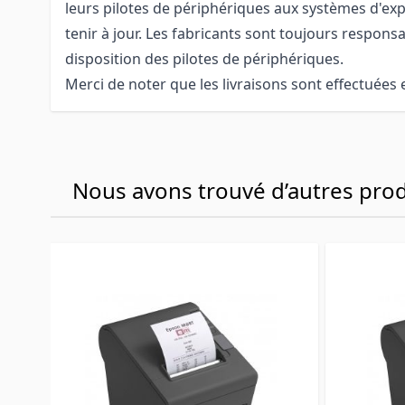
leurs pilotes de périphériques aux systèmes d'expl
tenir à jour. Les fabricants sont toujours responsa
disposition des pilotes de périphériques.
Merci de noter que les livraisons sont effectuées 
Nous avons trouvé d’autres produ
Navigating through the elements of the carousel is p
Press to skip carousel