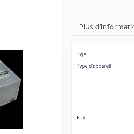
 Imprimante
Plus d’informati
e - Noir
Type
Type d'appareil
proposons sont des
oduits ont été testés
s d'usure (comme les
é remplacées si nécessaire.
dises quittent notre
Etat