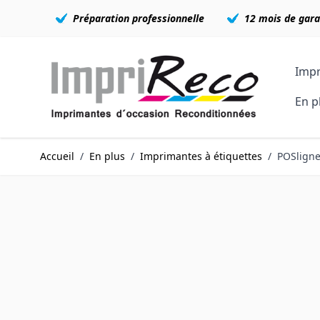
Préparation professionnelle
12 mois de gara
Allez au contenu
Impr
En p
Accueil
/
En plus
/
Imprimantes à étiquettes
/
POSligne