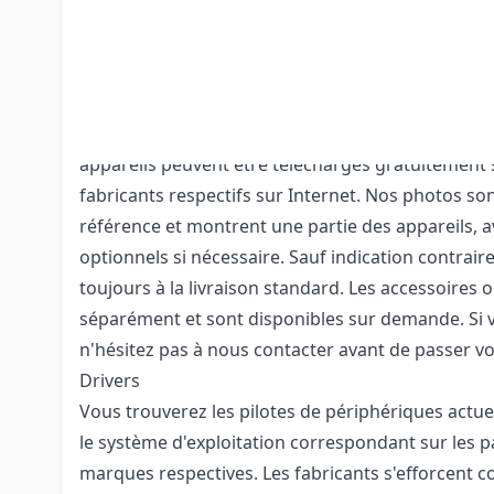
Contenu de la livraison
Les articles tels que celui décrit ci-dessus compr
d'alimentation. En revanche, les manuels des produ
d'installation et les pilotes de périphériques, ains
connexion au PC ne sont pas inclus. Les pilotes e
appareils peuvent être téléchargés gratuitement s
fabricants respectifs sur Internet. Nos photos so
référence et montrent une partie des appareils, 
optionnels si nécessaire. Sauf indication contraire
toujours à la livraison standard. Les accessoires 
séparément et sont disponibles sur demande. Si 
n'hésitez pas à nous contacter avant de passer 
Drivers
Vous trouverez les pilotes de périphériques actu
le système d'exploitation correspondant sur les p
marques respectives. Les fabricants s'efforcent