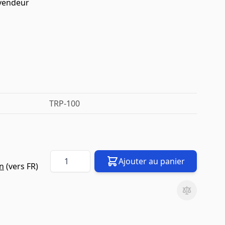
 vendeur
TRP-100
Quantité
Ajouter au panier
on
(vers
FR
)