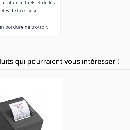
oitation actuels et de les
bles de la mise à
en bordure de trottoir.
its qui pourraient vous intéresser !
ossible using the tab key. You can skip the carousel or go s