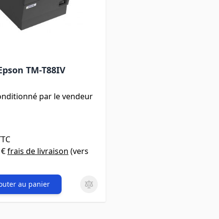
Epson TM-T88IV
onditionné par le vendeur
TTC
 €
frais de livraison
(vers
outer au panier