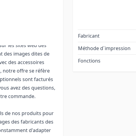
ennent le cordon
its, les logiciels
i que le câble de
Fabricant
t les manuels des
ur les sites web des
Méthode d´impression
nt des images dites de
Fonctions
avec des accessoires
, notre offre se réfère
optionnels sont facturés
vous avez des questions,
votre commande.
els de nos produits pour
ages des fabricants des
 constamment d'adapter