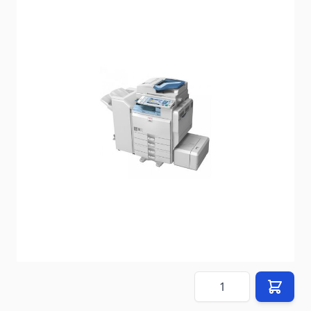
État: Reconditionné par le vendeur
Délai de livraison
2-3 jours
Mode d'expédition: Europalette (120 cm x 80 cm)
En stock
SKU
1404388610
2 990,00 €
Prix (
FR
) TTC
hors
90,00 €
frais de livraison
(vers
FR
)
Quantité